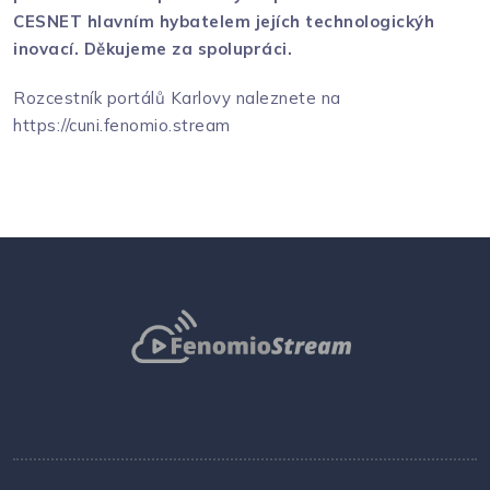
CESNET hlavním hybatelem jejích technologickýh
inovací. Děkujeme za spolupráci.
Rozcestník portálů Karlovy naleznete na
https://cuni.fenomio.stream