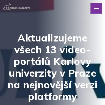
Aktualizujeme
všech 13 video-
portálů Karlovy
univerzity v Praze
na nejnovější verzi
platformy